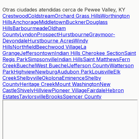
Otras ciudades atendidas cerca de Pewee Valley, KY
Crestwood
Coldstream
Orchard Grass Hills
Worthington
Hills
Anchorage
Middletown
Buckner
Douglass
Hills
Barbourmeade
Oldham
County
Lyndon
Prospect
Hurstbourne
Graymoor-
Devondale
Hurstbourne Acres
Windy
Hills
Northfield
Beechwood Village
La
Grange
Jeffersontown
Indian Hills Cherokee Section
Saint
Regis Park
Simpsonville
Indian Hills
Saint Matthews
Fern
Creek
Buechel
West Buechel
Jefferson County
Watterson
Park
Highview
Newburg
Audubon Park
Louisville
Elk
Creek
Shelbyville
Okolona
Eminence
Shelby
County
Heritage Creek
Mount Washington
New
Castle
Shively
Hillview
Pioneer Village
Fairdale
Hebron
Estates
Taylorsville
Brooks
Spencer County